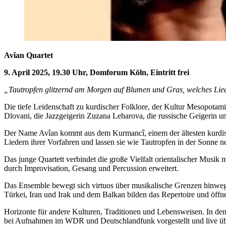
Avîan Quartet
9. April 2025, 19.30 Uhr, Domforum Köln, Eintritt frei
„Tautropfen glitzernd am Morgen auf Blumen und Gras, welches Lied
Die tiefe Leidenschaft zu kurdischer Folklore, der Kultur Mesopotam
Dlovani, die Jazzgeigerin Zuzana Leharova, die russische Geigerin u
Der Name Avîan kommt aus dem Kurmancî, einem der ältesten kurdisc
Liedern ihrer Vorfahren und lassen sie wie Tautropfen in der Sonne ne
Das junge Quartett verbindet die große Vielfalt orientalischer Musik 
durch Improvisation, Gesang und Percussion erweitert.
Das Ensemble bewegt sich virtuos über musikalische Grenzen hinweg 
Türkei, Iran und Irak und dem Balkan bilden das Repertoire und öffn
Horizonte für andere Kulturen, Traditionen und Lebensweisen. In de
bei Aufnahmen im WDR und Deutschlandfunk vorgestellt und live üb