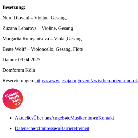
Besetzung:
Nure Dlovani – Violine, Gesang,
Zuzana Leharova – Violine, Gesang
Margarita Rumyantseva – Viola ,Gesang
Beate Wolff – Violoncello, Gesang, Flöte
Datum:
09.04.2025
Domforum Köln
Reservierungen:
https://www.jesaja.org/event/zwischen-orient-und-ok
Aktuelles
Über uns
Angebote
Musiker:innen
Kontakt
Datenschutz
Impressum
Barrierefreiheit