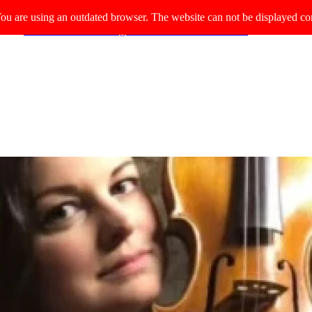
ou are using an outdated browser. The website can not be displayed cor
Aktuelles
Über uns
Angebote
Musiker:innen
Kontakt